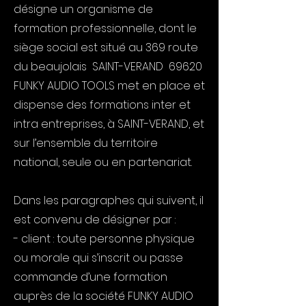
désigne un organisme de
formation professionnelle, dont le
siège social est situé au 369 route
du beaujolais SAINT-VERAND 69620
FUNKY AUDIO TOOLS met en place et
dispense des formations inter et
intra entreprises, à SAINT-VERAND, et
sur l’ensemble du territoire
national, seule ou en partenariat.
Dans les paragraphes qui suivent, il
est convenu de désigner par :
- client : toute personne physique
ou morale qui s’inscrit ou passe
commande d’une formation
auprès de la société FUNKY AUDIO