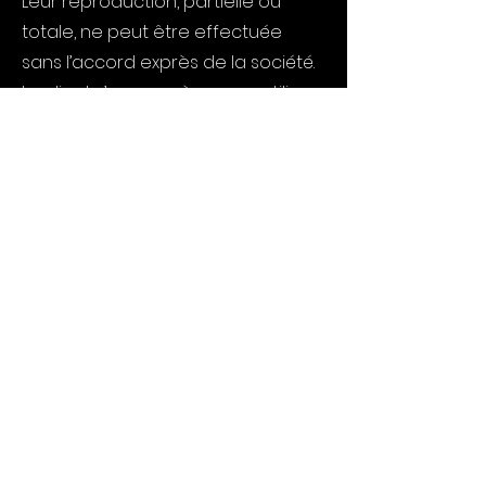
Leur reproduction, partielle ou
totale, ne peut être effectuée
sans l’accord exprès de la société.
Le client s’engage à ne pas utiliser,
transmettre ou reproduire tout ou
partie de ces documents en vue
de l’organisation ou de l’animation
de formations.
Informatique et libertés
Les informations à caractère
personnel communiquées par le
client à la société FUNKY AUDIO
TOOLS sont utiles pour le
traitement de l’inscription ainsi que