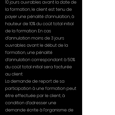
10 jours ouvrables avant la date de
la formation, le client est tenu de
payer une pénalité d’annulation, à
hauteur de 10% du coût total initial
de la formation. En cas
d’annulation moins de 3 jours
ouvrables avant le début de la
formation, une pénalité
d’annulation correspondant à 50%
du coût total initial sera facturée
au client.
La demande de report de sa
participation à une formation peut
être effectuée par le client, à
condition d’adresser une
demande écrite à l’organisme de