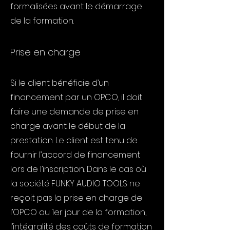
formalisées avant le démarrage
de la formation.
Prise en charge
Si le client bénéficie d’un
financement par un OPCO, il doit
faire une demande de prise en
charge avant le début de la
prestation. Le client est tenu de
fournir l’accord de financement
lors de l’inscription. Dans le cas où
la société FUNKY AUDIO TOOLS ne
reçoit pas la prise en charge de
l’OPCO au 1er jour de la formation,
l’intégralité des coûts de formation