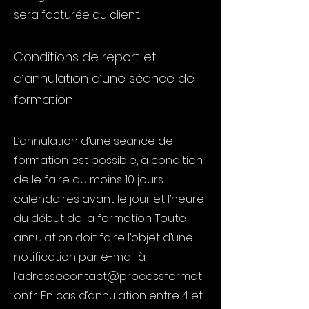
sera facturée au client.
Conditions de report et
d’annulation d’une séance de
formation
L’annulation d’une séance de
formation est possible, à condition
de le faire au moins 10 jours
calendaires avant le jour et l’heure
du début de la formation. Toute
annulation doit faire l’objet d’une
notification par e-mail à
l’
adressecontact@processformati
on.fr
. En cas d’annulation entre 4 et