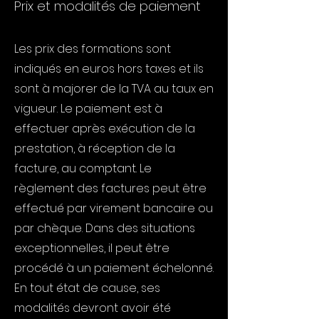
Prix et modalités de paiement
Les prix des formations sont
indiqués en euros hors taxes et ils
sont à majorer de la TVA au taux en
vigueur. Le paiement est à
effectuer après exécution de la
prestation, à réception de la
facture, au comptant. Le
règlement des factures peut être
effectué par virement bancaire ou
par chèque. Dans des situations
exceptionnelles, il peut être
procédé à un paiement échelonné.
En tout état de cause, ses
modalités devront avoir été