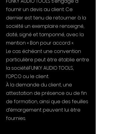
FUNKY AUDIO TOOLS s’engage à
fournir un devis au client. Ce
dernier est tenu de retourner à la
société un exemplaire renseigné,
daté, signé et tamponné, avec la
mention « Bon pour accord ».
Le cas échéant une convention
particulière peut être établie entre
la sociétéFUNKY AUDIO TOOLS,
l’OPCO ou le client.
À la demande du client, une
attestation de présence ou de fin
de formation, ainsi que des feuilles
d’émargement peuvent lui être
fournies.