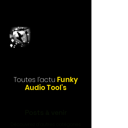
Faire
pour
comprendre
Toutes l'actu
Funky
Audio Tool's
Posts à venir
Découvrez d'autres catégories